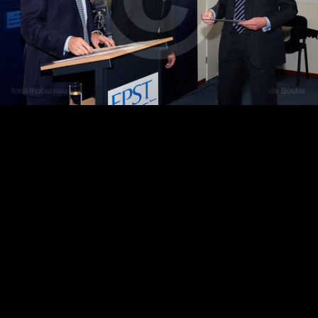
FldB20111007-152642_D7-sf.jpg