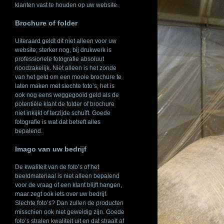
klanten vast te houden op uw website.
Brochure of folder
Uiteraard geldt dit niet alleen voor uw
website; sterker nog, bij drukwerk is
professionele fotografie absoluut
noodzakelijk. Niet alleen is het zonde
van het geld om een mooie brochure te
laten maken met slechte foto’s, het is
ook nog eens weggegooid geld als de
potentiële klant de folder of brochure
niet inkijkt of terzijde schuift. Goede
fotografie is wat dat betreft alles
bepalend.
Imago van uw bedrijf
De kwaliteit van de foto’s of het
beeldmateriaal is niet alleen bepalend
voor de vraag of een klant blijft hangen,
maar zegt ook iets over uw bedrijf.
Slechte foto’s? Dan zullen de producten
misschien ook niet geweldig zijn. Goede
foto’s stralen kwaliteit uit en dat straalt af