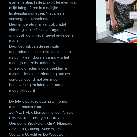
evenementen. In de praktijk betekent dat
altijd fotograferen in moeilijke
lichtomstandigheden. Niet alleen
vanwege de wisselende
kleurtemperatuur, maar ook omdat
videoregistratie flitsen doorgaans
onmogelijk of in ieder geval ongewenst
maakt.
Door gebruik van de nieuwste
apparatuur en lichtsterke lenzen – en
natuurlijk een dosis ervaring – is het
mogelijk om zelfs onder deze
omstandigheden mooie beelden te
maken. Houd de herinnering aan uw
congres levend met een mooi
beeldverslag en informeer naar de
mogelijkheden!
De foto´s op deze pagina zijn onder
meer gemaakt voor:
ZonMw,
NVLF
, Mensen met een Missie,
FNV
, Victron Energy,
STORK
, AOb,
Gemeente Breukelen,
KIEM
, NLimage,
Abvakabo, Zakelijk Succes,
ESF
,
Voorzorg Utrecht en De Weduwen.