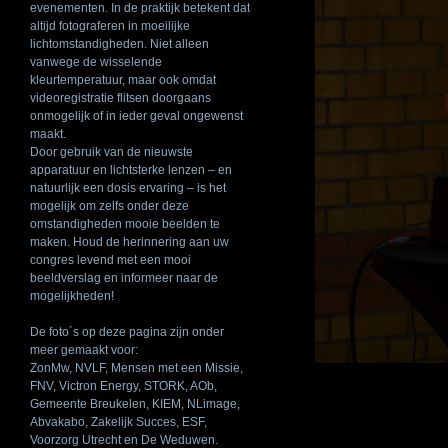
evenementen. In de praktijk betekent dat
altijd fotograferen in moeilijke
lichtomstandigheden. Niet alleen
vanwege de wisselende
kleurtemperatuur, maar ook omdat
videoregistratie flitsen doorgaans
onmogelijk of in ieder geval ongewenst
maakt.
Door gebruik van de nieuwste
apparatuur en lichtsterke lenzen – en
natuurlijk een dosis ervaring – is het
mogelijk om zelfs onder deze
omstandigheden mooie beelden te
maken. Houd de herinnering aan uw
congres levend met een mooi
beeldverslag en informeer naar de
mogelijkheden!
De foto´s op deze pagina zijn onder
meer gemaakt voor:
ZonMw,
NVLF
, Mensen met een Missie,
FNV
, Victron Energy,
STORK
, AOb,
Gemeente Breukelen,
KIEM
, NLimage,
Abvakabo, Zakelijk Succes,
ESF
,
Voorzorg Utrecht en De Weduwen.